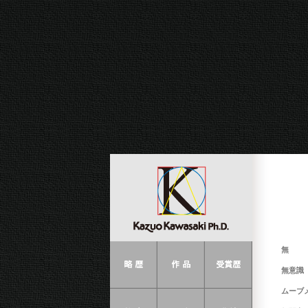
無
無意識
ムーブ