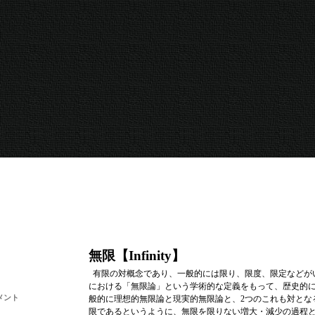
無限【Infinity】
有限の対概念であり、一般的には限り、限度、限定などが
における「無限論」という学術的な定義をもって、歴史的
メント
般的に理想的無限論と現実的無限論と、2つのこれも対とな
限であるというように、無限を限りない増大・減少の過程