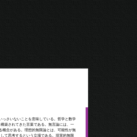
いっさいないことを意味している。哲学と数学
に構築されてきた言葉である。無言論には、一
る概念がある。理想的無限論とは、可能性が無
として思考するという立場である。現実的無限