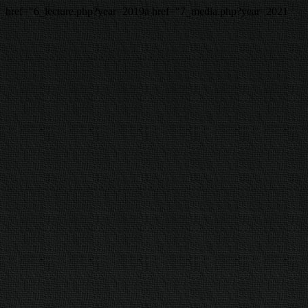
href="6_lecture.php?year=2019a href="7_media.php?year=2021