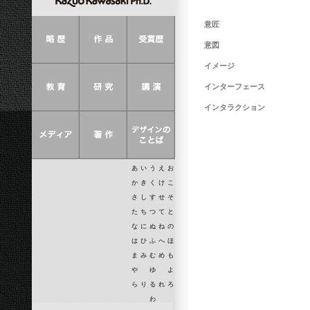
意匠
意図
イメージ
インターフェース
インタラクション
あ
い
う
え
お
か
き
く
け
こ
さ
し
す
せ
そ
た
ち
つ
て
と
な
に
ぬ
ね
の
は
ひ
ふ
へ
ほ
ま
み
む
め
も
や
ゆ
よ
ら
り
る
れ
ろ
わ