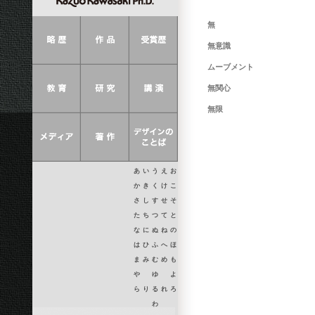
無
無意識
ムーブメント
無関心
無限
あ
い
う
え
お
か
き
く
け
こ
さ
し
す
せ
そ
た
ち
つ
て
と
な
に
ぬ
ね
の
は
ひ
ふ
へ
ほ
ま
み
む
め
も
や
ゆ
よ
ら
り
る
れ
ろ
わ